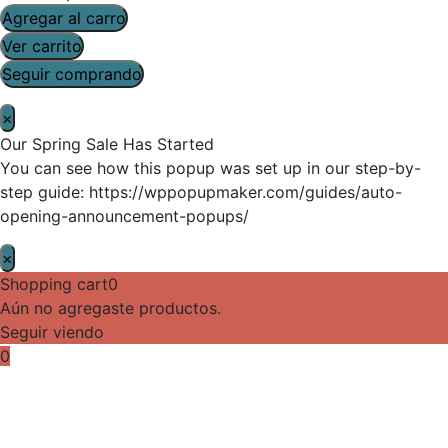
Agregar al carro
Ver carrito
Seguir comprando
×
Our Spring Sale Has Started
You can see how this popup was set up in our step-by-
step guide: https://wppopupmaker.com/guides/auto-
opening-announcement-popups/
×
Shopping cart
0
Aún no agregaste productos.
Seguir viendo
0