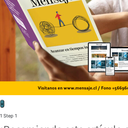
×
1
Step 1