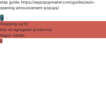
step guide: https://wppopupmaker.com/guides/auto-
opening-announcement-popups/
×
Shopping cart
0
Aún no agregaste productos.
Seguir viendo
0