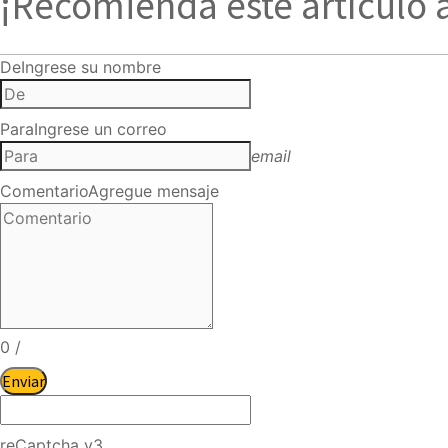
¡Recomienda este artículo 
De
Ingrese su nombre
Para
Ingrese un correo
email
Comentario
Agregue mensaje
0
/
Enviar
reCaptcha v3