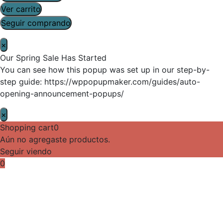
Ver carrito
Seguir comprando
×
Our Spring Sale Has Started
You can see how this popup was set up in our step-by-
step guide: https://wppopupmaker.com/guides/auto-
opening-announcement-popups/
×
Shopping cart
0
Aún no agregaste productos.
Seguir viendo
0