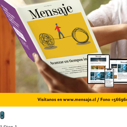
×
1
Step 1