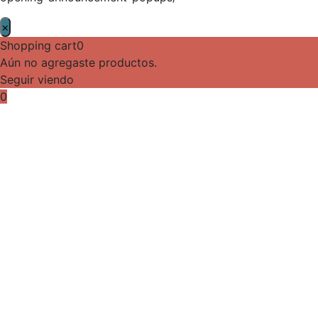
×
Shopping cart
0
Aún no agregaste productos.
Seguir viendo
0