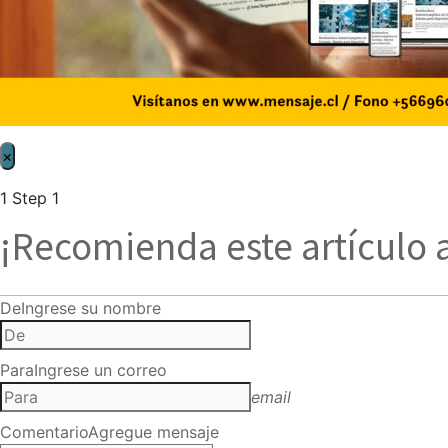
×
1
Step 1
¡Recomienda este artículo 
De
Ingrese su nombre
Para
Ingrese un correo
email
Comentario
Agregue mensaje