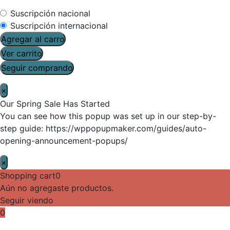
Suscripción nacional
Suscripción internacional
Agregar al carro
Ver carrito
Seguir comprando
×
Our Spring Sale Has Started
You can see how this popup was set up in our step-by-
step guide: https://wppopupmaker.com/guides/auto-
opening-announcement-popups/
×
Shopping cart
0
Aún no agregaste productos.
Seguir viendo
0