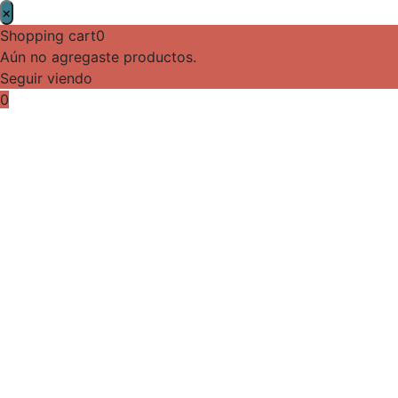
×
Shopping cart
0
Aún no agregaste productos.
Seguir viendo
0