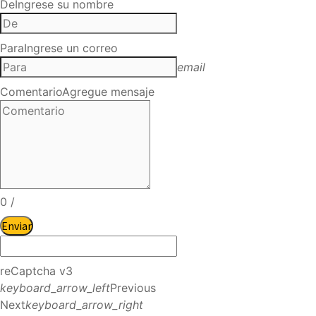
De
Ingrese su nombre
Para
Ingrese un correo
email
Comentario
Agregue mensaje
0
/
Enviar
reCaptcha v3
keyboard_arrow_left
Previous
Next
keyboard_arrow_right