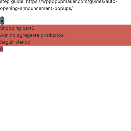
step guide: https://wppopupmaker.com/guides/auto-
opening-announcement-popups/
×
Shopping cart
0
Aún no agregaste productos.
Seguir viendo
0