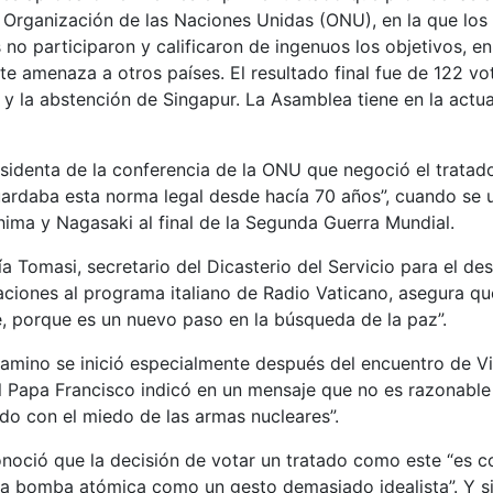
a Organización de las Naciones Unidas (ONU), en la que los
 no participaron y calificaron de ingenuos los objetivos, 
e amenaza a otros países. El resultado final fue de 122 vot
y la abstención de Singapur. La Asamblea tiene en la actu
denta de la conferencia de la ONU que negoció el tratado 
ardaba esta norma legal desde hacía 70 años”, cuando se 
ima y Nagasaki al final de la Segunda Guerra Mundial.
a Tomasi, secretario del Dicasterio del Servicio para el de
raciones al programa italiano de Radio Vaticano, asegura qu
, porque es un nuevo paso en la búsqueda de la paz”.
camino se inició especialmente después del encuentro de 
l Papa Francisco indicó en un mensaje que no es razonable
do con el miedo de las armas nucleares”.
noció que la decisión de votar un tratado como este “es c
 la bomba atómica como un gesto demasiado idealista”. Y s