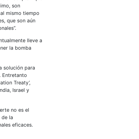
cimo, son
 al mismo tiempo
es, que son aún
nales”.
ntualmente lleve a
tener la bomba
a solución para
. Entretanto
tion Treaty’,
dia, Israel y
rte no es el
 de la
ales eficaces.