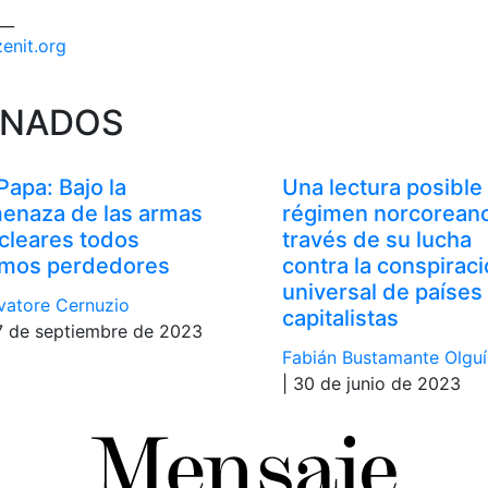
__
zenit.org
ONADOS
 Papa: Bajo la
Una lectura posible 
enaza de las armas
régimen norcoreano
cleares todos
través de su lucha
mos perdedores
contra la conspirac
universal de países
vatore Cernuzio
capitalistas
7 de septiembre de 2023
Fabián Bustamante Olguí
| 30 de junio de 2023