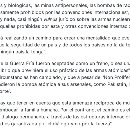
s y biológicas, las minas antipersonales, las bombas de ra
amente prohibidos por las convenciones internacionales”,
ay nada, casi ningún
vulnus
jurídico sobre las armas nuclear
uellas prohibidas por esta y otras convenciones internacio
tá realizando un camino para crear una mentalidad que eve
ue la seguridad de un país y de todos los países no la da 
ningún país la tenga”.
e la Guerra Fría fueron aceptadas como un freno, o sea un
librio que previniera el uso práctico de las armas atómicas”
ircunstancias han cambiado, y que a pesar del ‘Non Prolifera
dieron la bomba atómica a sus arsenales, como Pakistán, In
rte”.
hay que tener en cuenta que esta amenaza recíproca de mue
bocar la familia humana. Por el contrario, el camino es el
 diálogo permanente a través de las estructuras internacion
d es garantizada por el diálogo y no por la fuerza”.