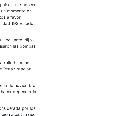
 países que poseen
en un momento en
os a favor,
alidad 193 Estados
vinculante, dijo
usaron las bombas
sarrollo humano
e “esta votación
Viena de noviembre
 hacer depender la
onsiderada por los
i bien aceptan que