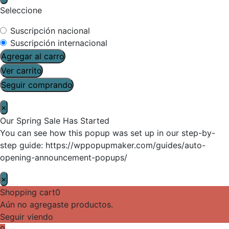
Seleccione
Suscripción nacional
Suscripción internacional
Agregar al carro
Ver carrito
Seguir comprando
×
Our Spring Sale Has Started
You can see how this popup was set up in our step-by-
step guide: https://wppopupmaker.com/guides/auto-
opening-announcement-popups/
×
Shopping cart
0
Aún no agregaste productos.
Seguir viendo
0