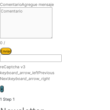
Comentario
Agregue mensaje
0
/
Enviar
reCaptcha v3
keyboard_arrow_left
Previous
Next
keyboard_arrow_right
×
1
Step 1