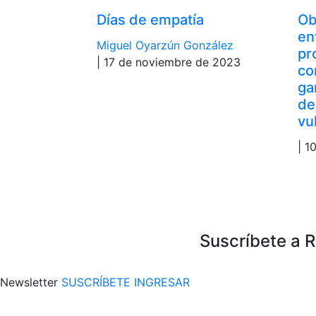
Días de empatía
Ob
en
Miguel Oyarzún González
pr
| 17 de noviembre de 2023
co
ga
de
vu
| 1
Suscríbete a 
Newsletter
SUSCRÍBETE
INGRESAR