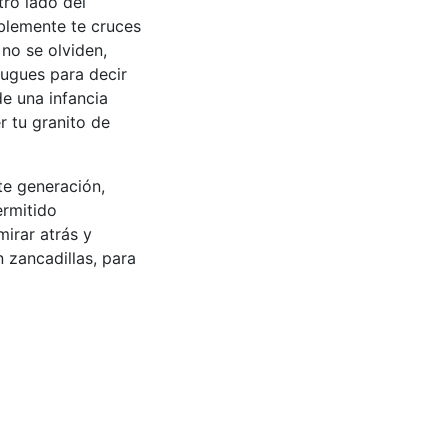
tro lado del
lemente te cruces
no se olviden,
rugues para decir
e una infancia
r tu granito de
te generación,
ermitido
mirar atrás y
 zancadillas, para