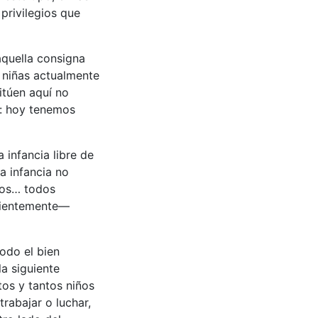
privilegios que
aquella consigna
 niñas actualmente
itúen aquí no
al: hoy tenemos
 infancia libre de
a infancia no
icos… todos
scientemente—
odo el bien
a siguiente
tos y tantos niños
rabajar o luchar,