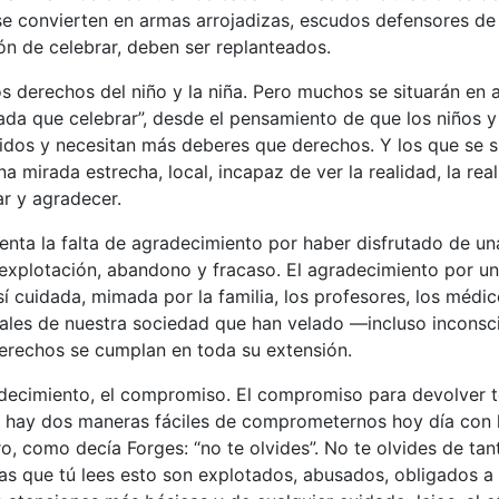
e convierten en armas arrojadizas, escudos defensores de 
n de celebrar, deben ser replanteados.
 derechos del niño y la niña. Pero muchos se situarán en 
ada que celebrar”, desde el pensamiento de que los niños y
idos y necesitan más deberes que derechos. Y los que se s
na mirada estrecha, local, incapaz de ver la realidad, la re
r y agradecer.
enta la falta de agradecimiento por haber disfrutado de una
, explotación, abandono y fracaso. El agradecimiento por un
 sí cuidada, mimada por la familia, los profesores, los méd
nales de nuestra sociedad que han velado —incluso incon
erechos se cumplan en toda su extensión.
decimiento, el compromiso. El compromiso para devolver t
e hay dos maneras fáciles de comprometernos hoy día con l
o, como decía Forges: “no te olvides”. No te olvides de tan
as que tú lees esto son explotados, abusados, obligados a t