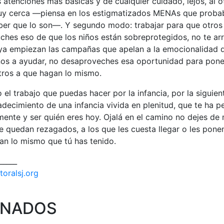
 atenciones más básicas y de cualquier cuidado, lejos, al o
uy cerca —piensa en los estigmatizados MENAs que probab
aber que lo son—. Y segundo modo: trabajar para que otros 
ches eso de que los niños están sobreprotegidos, no te ar
 ya empiezan las campañas que apelan a la emocionalidad d
rnos a ayudar, no desaproveches esa oportunidad para pone
tros a que hagan lo mismo.
el trabajo que puedas hacer por la infancia, por la siguien
adecimiento de una infancia vivida en plenitud, que te ha p
emente y ser quién eres hoy. Ojalá en el camino no dejes de 
e quedan rezagados, a los que les cuesta llegar o les ponen
an lo mismo que tú has tenido.
_____
toralsj.org
ONADOS