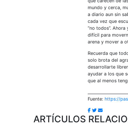
que carecen de las
mundo y cerca, m
a diario aun sin s
cada vez que escu
“no todos”. Ahora
difícil para move
arena y mover a o
Recuerda que todo 
solo brota del agr
desarrollarte libr
ayudar a los que s
que al menos teng
____________________
Fuente:
https://pas
ARTÍCULOS RELACI