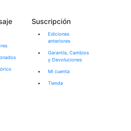
saje
Suscripción
Ediciones
anteriores
ores
Garantía, Cambios
cionados
y Devoluciones
tórico
Mi cuenta
Tienda