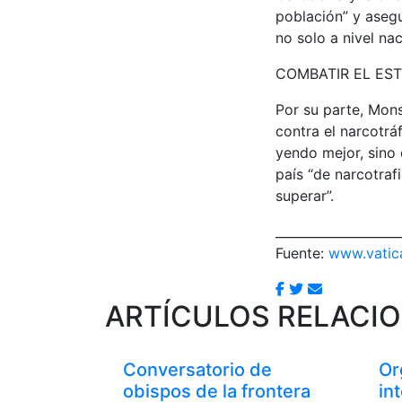
población” y asegu
no solo a nivel nac
COMBATIR EL ES
Por su parte, Mons
contra el narcotrá
yendo mejor, sino 
país “de narcotraf
superar”.
____________________
Fuente:
www.vatic
ARTÍCULOS RELACI
Conversatorio de
Or
obispos de la frontera
in