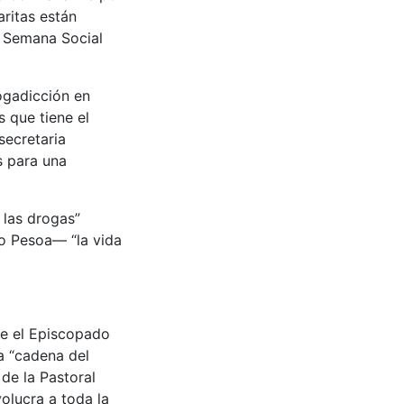
aritas están
a Semana Social
rogadicción en
s que tiene el
secretaria
s para una
 las drogas”
io Pesoa— “la vida
ue el Episcopado
a “cadena del
 de la Pastoral
olucra a toda la