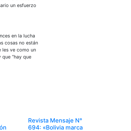
sario un esfuerzo
nces en la lucha
as cosas no están
e les ve como un
 y que “hay que
Revista Mensaje N°
ión
694: «Bolivia marca