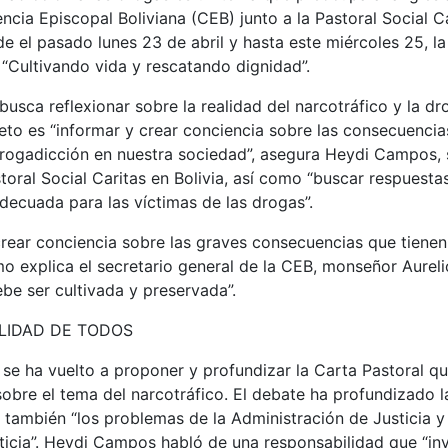
encia Episcopal Boliviana (CEB) junto a la Pastoral Social C
e el pasado lunes 23 de abril y hasta este miércoles 25, l
 “Cultivando vida y rescatando dignidad”.
 busca reflexionar sobre la realidad del narcotráfico y la d
jeto es “informar y crear conciencia sobre las consecuencia
drogadicción en nuestra sociedad”, asegura Heydi Campos, 
storal Social Caritas en Bolivia, así como “buscar respuesta
decuada para las víctimas de las drogas”.
rear conciencia sobre las graves consecuencias que tienen
o explica el secretario general de la CEB, monseñor Aurel
be ser cultivada y preservada”.
LIDAD DE TODOS
 se ha vuelto a proponer y profundizar la Carta Pastoral q
sobre el tema del narcotráfico. El debate ha profundizado l
o también “los problemas de la Administración de Justicia y
sticia”. Heydi Campos habló de una responsabilidad que “inv