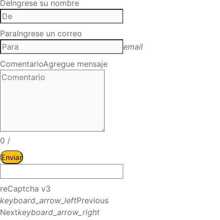
De
Ingrese su nombre
Para
Ingrese un correo
email
Comentario
Agregue mensaje
0
/
Enviar
reCaptcha v3
keyboard_arrow_left
Previous
Next
keyboard_arrow_right