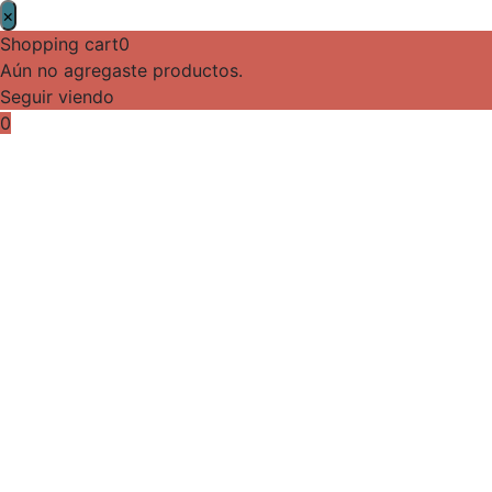
×
Shopping cart
0
Aún no agregaste productos.
Seguir viendo
0