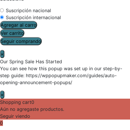
Suscripción nacional
Suscripción internacional
Agregar al carro
Ver carrito
Seguir comprando
×
Our Spring Sale Has Started
You can see how this popup was set up in our step-by-
step guide: https://wppopupmaker.com/guides/auto-
opening-announcement-popups/
×
Shopping cart
0
Aún no agregaste productos.
Seguir viendo
0