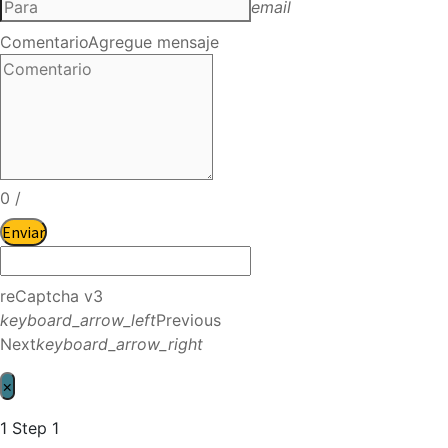
email
Comentario
Agregue mensaje
0
/
Enviar
reCaptcha v3
keyboard_arrow_left
Previous
Next
keyboard_arrow_right
×
1
Step 1