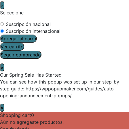
×
Seleccione
Suscripción nacional
Suscripción internacional
Agregar al carro
Ver carrito
Seguir comprando
×
Our Spring Sale Has Started
You can see how this popup was set up in our step-by-
step guide: https://wppopupmaker.com/guides/auto-
opening-announcement-popups/
×
Shopping cart
0
Aún no agregaste productos.
Seguir viendo