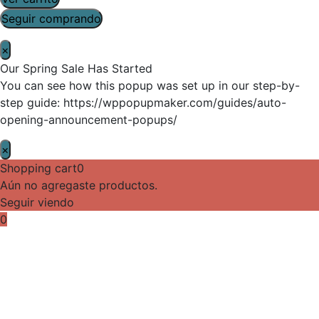
Seguir comprando
×
Our Spring Sale Has Started
You can see how this popup was set up in our step-by-
step guide: https://wppopupmaker.com/guides/auto-
opening-announcement-popups/
×
Shopping cart
0
Aún no agregaste productos.
Seguir viendo
0