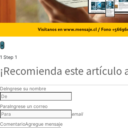
×
1
Step 1
¡Recomienda este artículo 
De
Ingrese su nombre
Para
Ingrese un correo
email
Comentario
Agregue mensaje