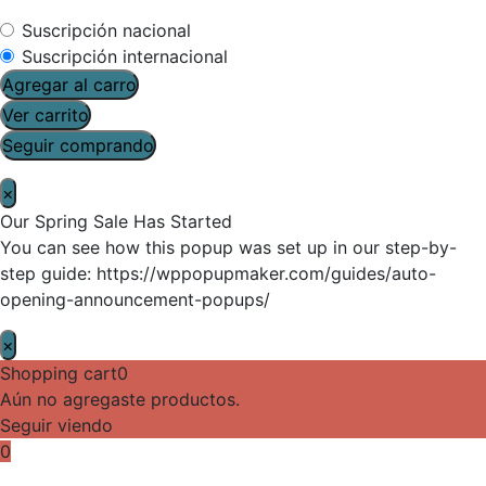
Suscripción nacional
Suscripción internacional
Agregar al carro
Ver carrito
Seguir comprando
×
Our Spring Sale Has Started
You can see how this popup was set up in our step-by-
step guide: https://wppopupmaker.com/guides/auto-
opening-announcement-popups/
×
Shopping cart
0
Aún no agregaste productos.
Seguir viendo
0