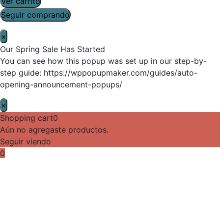
Ver carrito
Seguir comprando
×
Our Spring Sale Has Started
You can see how this popup was set up in our step-by-
step guide: https://wppopupmaker.com/guides/auto-
opening-announcement-popups/
×
Shopping cart
0
Aún no agregaste productos.
Seguir viendo
0