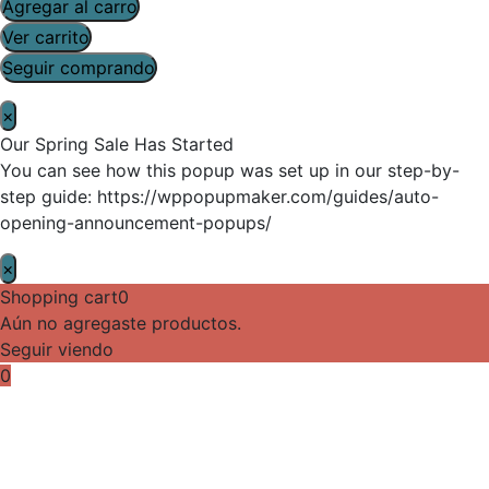
Agregar al carro
Ver carrito
Seguir comprando
×
Our Spring Sale Has Started
You can see how this popup was set up in our step-by-
step guide: https://wppopupmaker.com/guides/auto-
opening-announcement-popups/
×
Shopping cart
0
Aún no agregaste productos.
Seguir viendo
0