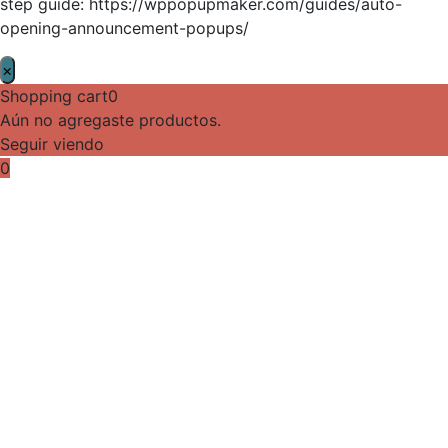
step guide: https://wppopupmaker.com/guides/auto-
opening-announcement-popups/
×
Shopping cart
0
Aún no agregaste productos.
Seguir viendo
0