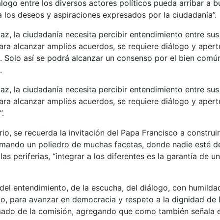
álogo entre los diversos actores políticos pueda arribar a b
 los deseos y aspiraciones expresados por la ciudadanía”.
paz, la ciudadanía necesita percibir entendimiento entre su
 Para alcanzar amplios acuerdos, se requiere diálogo y aper
. Solo así se podrá alcanzar un consenso por el bien común
.
paz, la ciudadanía necesita percibir entendimiento entre su
 Para alcanzar amplios acuerdos, se requiere diálogo y aper
”.
io, se recuerda la invitación del Papa Francisco a construir
rmando un poliedro de muchas facetas, donde nadie esté de
a las periferias, “integrar a los diferentes es la garantía de u
del entendimiento, de la escucha, del diálogo, con humilda
o, para avanzar en democracia y respeto a la dignidad de 
amado de la comisión, agregando que como también señala el