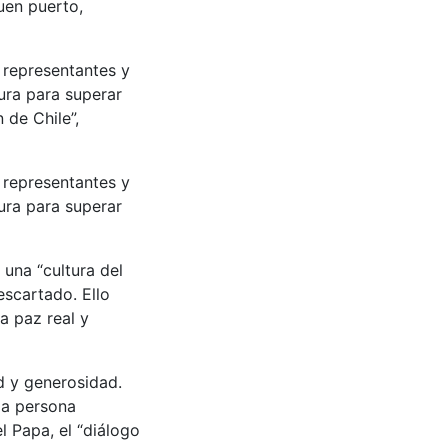
uen puerto,
s representantes y
tura para superar
 de Chile”,
s representantes y
tura para superar
 una “cultura del
scartado. Ello
na paz real y
d y generosidad.
la persona
 Papa, el “diálogo