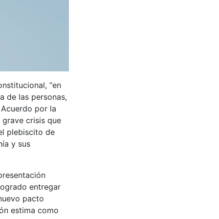
nstitucional, “en
na de las personas,
l Acuerdo por la
 grave crisis que
el plebiscito de
ía y sus
epresentación
logrado entregar
 nuevo pacto
sión estima como