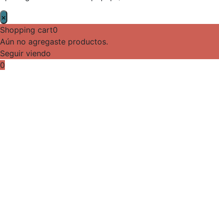
×
Shopping cart
0
Aún no agregaste productos.
Seguir viendo
0