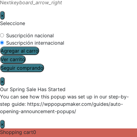
Next
keyboard_arrow_right
×
Seleccione
Suscripción nacional
Suscripción internacional
Agregar al carro
Ver carrito
Seguir comprando
×
Our Spring Sale Has Started
You can see how this popup was set up in our step-by-
step guide: https://wppopupmaker.com/guides/auto-
opening-announcement-popups/
×
Shopping cart
0