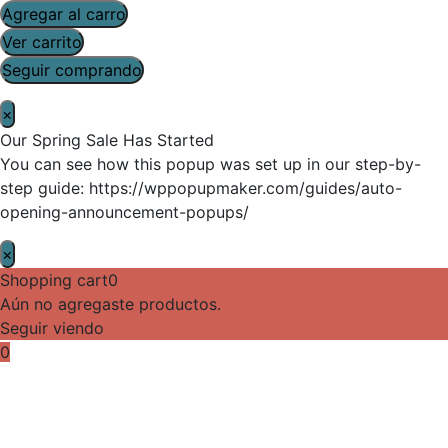
Agregar al carro
Ver carrito
Seguir comprando
×
Our Spring Sale Has Started
You can see how this popup was set up in our step-by-
step guide: https://wppopupmaker.com/guides/auto-
opening-announcement-popups/
×
Shopping cart
0
Aún no agregaste productos.
Seguir viendo
0