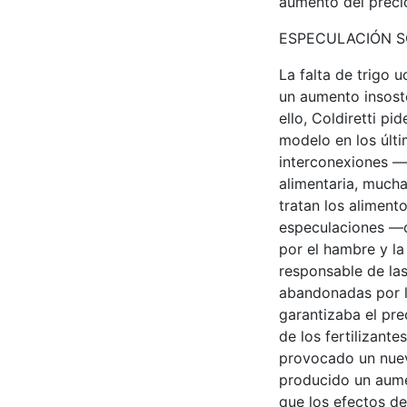
aumento del precio
ESPECULACIÓN S
La falta de trigo 
un aumento insoste
ello, Coldiretti p
modelo en los últi
interconexiones —
alimentaria, mucha
tratan los aliment
especulaciones —c
por el hambre y la 
responsable de las
abandonadas por lo
garantizaba el pre
de los fertilizant
provocado un nuev
producido un aume
que los efectos de