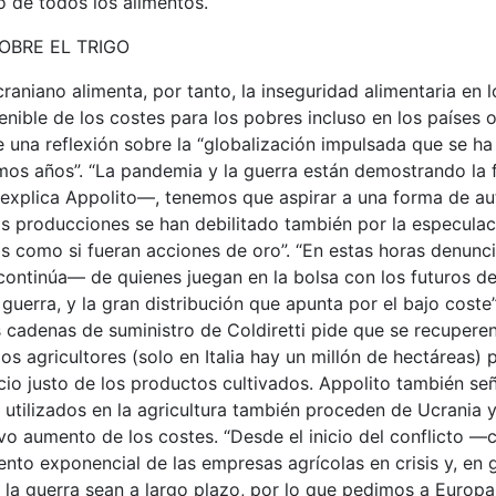
 de todos los alimentos.
OBRE EL TRIGO
ucraniano alimenta, por tanto, la inseguridad alimentaria en 
nible de los costes para los pobres incluso en los países o
ide una reflexión sobre la “globalización impulsada que se
mos años”. “La pandemia y la guerra están demostrando la f
explica Appolito—, tenemos que aspirar a una forma de aut
s producciones se han debilitado también por la especulac
os como si fueran acciones de oro”. “En estas horas denunc
ontinúa— de quienes juegan en la bolsa con los futuros de
guerra, y la gran distribución que apunta por el bajo coste”.
 cadenas de suministro de Coldiretti pide que se recuperen 
s agricultores (solo en Italia hay un millón de hectáreas)
cio justo de los productos cultivados. Appolito también se
es utilizados en la agricultura también proceden de Ucrania y
o aumento de los costes. “Desde el inicio del conflicto 
nto exponencial de las empresas agrícolas en crisis y, en
 la guerra sean a largo plazo, por lo que pedimos a Europ