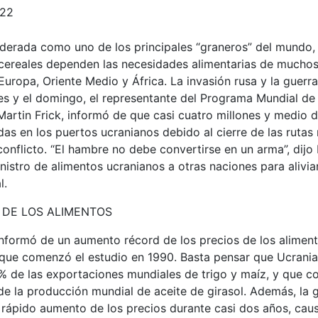
022
iderada como uno de los principales “graneros” del mundo,
cereales dependen las necesidades alimentarias de muchos
uropa, Oriente Medio y África. La invasión rusa y la guer
es y el domingo, el representante del Programa Mundial de
artin Frick, informó de que casi cuatro millones y medio 
das en los puertos ucranianos debido al cierre de las ruta
onflicto. “El hambre no debe convertirse en un arma”, dijo 
nistro de alimentos ucranianos a otras naciones para aliviar 
l.
 DE LOS ALIMENTOS
informó de un aumento récord de los precios de los alimen
 que comenzó el estudio en 1990. Basta pensar que Ucrania
6% de las exportaciones mundiales de trigo y maíz, y que c
de la producción mundial de aceite de girasol. Además, la 
 rápido aumento de los precios durante casi dos años, cau