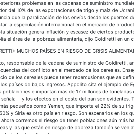
posteriores problemas en las cadenas de suministro mundiale
dor del 10% de las exportaciones de trigo y maíz de Ucran
ncia que la paralización de los envíos desde los puertos d
ntar la especulación internacional en el mercado de product
esta situación genera inflación y escasez de ciertos product
ía el área de la pobreza alimentaria, dijo Coldiretti en un
RETTI): MUCHOS PAÍSES EN RIESGO DE CRISIS ALIMENTA
o, responsable de la cadena de suministro de Coldiretti, a
cuencias del conflicto en el mercado de los cereales. Ens
ecio de los cereales puede tener repercusiones que se def
 los países de bajos ingresos. Appolito cita el ejemplo de E
s poblaciones e importan más de 17 millones de toneladas 
—señala— y los efectos en el coste del pan son evidentes.
 más pequeños como Yemen, que importa el 22% de su trig
50% y Siria es otro país en riesgo. Son escenarios en los q
, y ahora corremos el riesgo de tener poblaciones aún más h
eas y las que están en riesgo de pobreza también se ven a