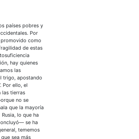
los países pobres y
ccidentales. Por
 ha promovido como
ragilidad de estas
osuficiencia
ión, hay quienes
iamos las
l trigo, apostando
 Por ello, el
las tierras
 porque no se
ñala que la mayoría
 Rusia, lo que ha
—concluyó— se ha
 general, tememos
a que sea más