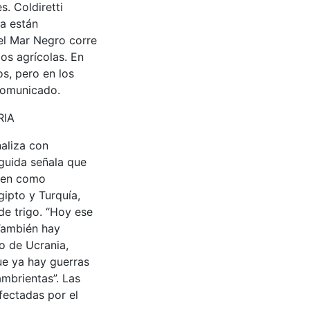
s. Coldiretti
ia están
el Mar Negro corre
os agrícolas. En
os, pero en los
 comunicado.
RIA
naliza con
eguida señala que
inen como
gipto y Turquía,
de trigo. “Hoy ese
 También hay
o de Ucrania,
ue ya hay guerras
ambrientas”. Las
fectadas por el