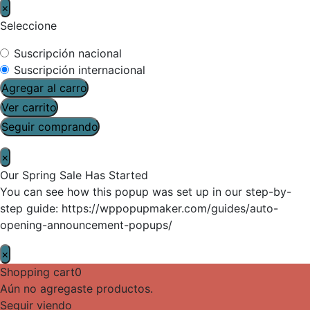
×
Seleccione
Suscripción nacional
Suscripción internacional
Agregar al carro
Ver carrito
Seguir comprando
×
Our Spring Sale Has Started
You can see how this popup was set up in our step-by-
step guide: https://wppopupmaker.com/guides/auto-
opening-announcement-popups/
×
Shopping cart
0
Aún no agregaste productos.
Seguir viendo