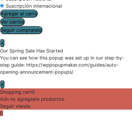
Suscripción internacional
Agregar al carro
Ver carrito
Seguir comprando
×
Our Spring Sale Has Started
You can see how this popup was set up in our step-by-
step guide: https://wppopupmaker.com/guides/auto-
opening-announcement-popups/
×
Shopping cart
0
Aún no agregaste productos.
Seguir viendo
0