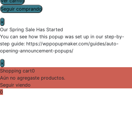
Ver carrito
Seguir comprando
×
Our Spring Sale Has Started
You can see how this popup was set up in our step-by-
step guide: https://wppopupmaker.com/guides/auto-
opening-announcement-popups/
×
Shopping cart
0
Aún no agregaste productos.
Seguir viendo
0