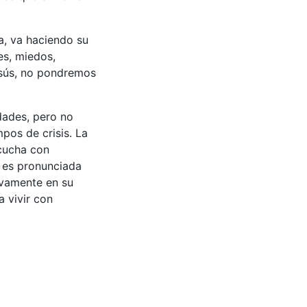
ia, va haciendo su
es, miedos,
esús, no pondremos
dades, pero no
pos de crisis. La
scucha con
o es pronunciada
tivamente en su
 vivir con