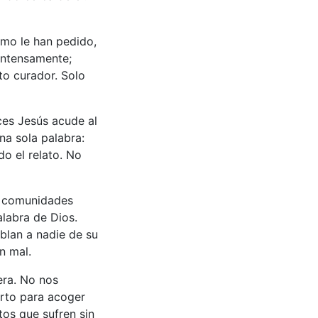
omo le han pedido,
 intensamente;
to curador. Solo
nces Jesús acude al
na sola palabra:
do el relato. No
s comunidades
alabra de Dios.
blan a nadie de su
n mal.
era. No nos
erto para acoger
os que sufren sin