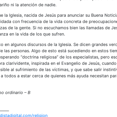
ariño ni la atención de nadie.
ue la Iglesia, nacida de Jesús para anunciar su Buena Notic
vidada con frecuencia de la vida concreta de preocupacion
nzas de la gente. Si no escuchamos bien las llamadas de J
nza en la vida de los que sufren.
o en algunos discursos de la Iglesia. Se dicen grandes ver
e las personas. Algo de esto está sucediendo en estos tiem
sperando “doctrina religiosa” de los especialistas, pero e
ra clarividente, inspirada en el Evangelio de Jesús, cuand
sible al sufrimiento de las víctimas, y que sabe salir instin
 a todos a estar cerca de quienes más ayuda necesitan para
 ordinario – B
_____
istadigital.com/religion