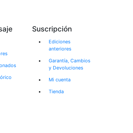
saje
Suscripción
Ediciones
anteriores
ores
Garantía, Cambios
cionados
y Devoluciones
tórico
Mi cuenta
Tienda