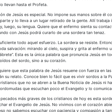
o llevan hasta el Profeta.
ión de Jesús es especial. No impone sus manos sobre él c
arte y lo lleva a un lugar retirado de la gente. Allí trabaja
y, luego, su lengua. Quiere que el enfermo sienta su contac
undo con Jesús podrá curarlo de una sordera tan tenaz.
suficiente todo aquel esfuerzo. La sordera se resiste. Ento
oda salvación: mirando al cielo, suspira y grita al enfermo u
 “ábrete”. Esta es la única palabra que pronuncia Jesús en to
 oídos del sordo, sino a su corazón.
quiere que esta palabra de Jesús resuene con fuerza en la
án su relato. Conoce bien lo fácil que es vivir sordos a la P
istianos que no se abren a la Buena Noticia de Jesús ni ha
ordomudas que escuchan poco el Evangelio y lo comunica
 pecados más graves de los cristianos de hoy es esta sord
har el Evangelio de Jesús. No vivimos con el corazón abi
 eso no sabemos escuchar con paciencia y compasión a tant