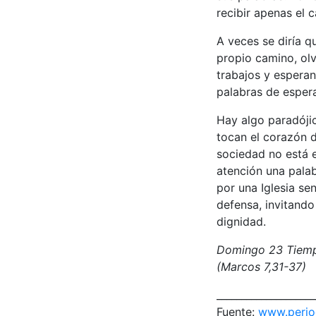
recibir apenas el c
A veces se diría q
propio camino, ol
trabajos y espera
palabras de espera
Hay algo paradójic
tocan el corazón d
sociedad no está e
atención una palab
por una Iglesia sen
defensa, invitando
dignidad.
Domingo 23 Tiempo
(Marcos 7,31-37)
____________________
Fuente:
www.period