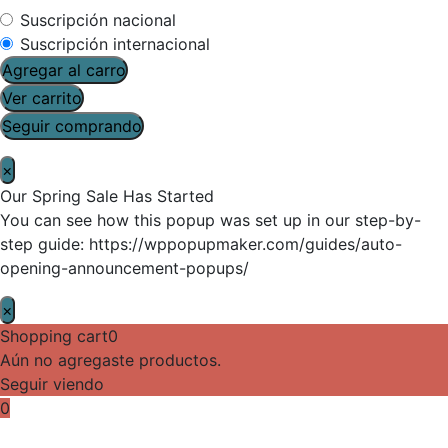
Suscripción nacional
Suscripción internacional
Agregar al carro
Ver carrito
Seguir comprando
×
Our Spring Sale Has Started
You can see how this popup was set up in our step-by-
step guide: https://wppopupmaker.com/guides/auto-
opening-announcement-popups/
×
Shopping cart
0
Aún no agregaste productos.
Seguir viendo
0