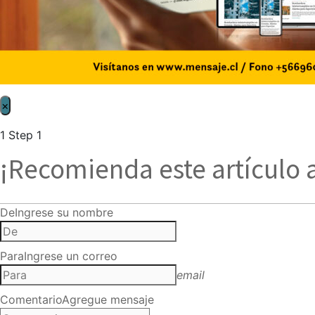
×
1
Step 1
¡Recomienda este artículo 
De
Ingrese su nombre
Para
Ingrese un correo
email
Comentario
Agregue mensaje