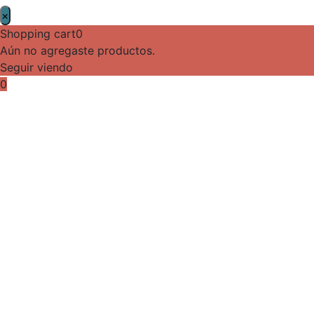
×
Shopping cart
0
Aún no agregaste productos.
Seguir viendo
0