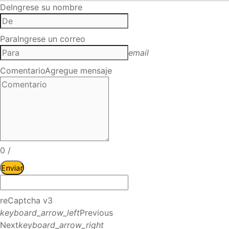
De
Ingrese su nombre
Para
Ingrese un correo
email
Comentario
Agregue mensaje
0
/
Enviar
reCaptcha v3
keyboard_arrow_left
Previous
Next
keyboard_arrow_right