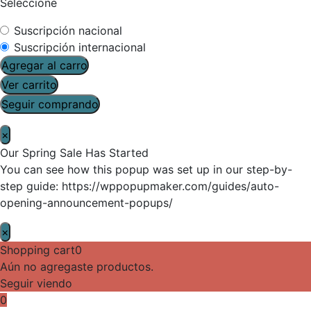
Seleccione
Suscripción nacional
Suscripción internacional
Agregar al carro
Ver carrito
Seguir comprando
×
Our Spring Sale Has Started
You can see how this popup was set up in our step-by-
step guide: https://wppopupmaker.com/guides/auto-
opening-announcement-popups/
×
Shopping cart
0
Aún no agregaste productos.
Seguir viendo
0