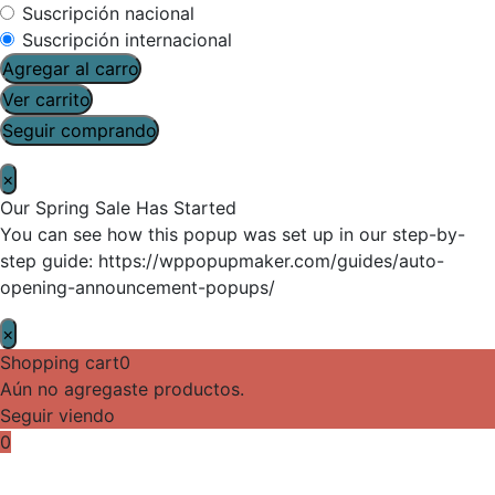
Suscripción nacional
Suscripción internacional
Agregar al carro
Ver carrito
Seguir comprando
×
Our Spring Sale Has Started
You can see how this popup was set up in our step-by-
step guide: https://wppopupmaker.com/guides/auto-
opening-announcement-popups/
×
Shopping cart
0
Aún no agregaste productos.
Seguir viendo
0