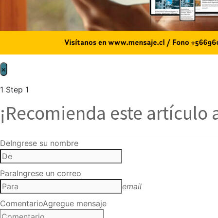
×
1
Step 1
¡Recomienda este artículo 
De
Ingrese su nombre
Para
Ingrese un correo
email
Comentario
Agregue mensaje