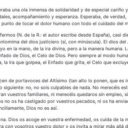
raba una ola inmensa de solidaridad y de especial cariño y
udales, acompañamiento y esperanza. Esperaba, de verdad, 
l punto de tocar el dolor humano con todo el cuidado del 
fermos (N. de la R.: el autor escribe desde España), casi die
ntomima del dios justiciero (sí, con minúscula). El dios del
yo en la mano, de la ira divina, pero a la manera humana. L
 Enfado de Dios, el Celo de Dios. Pero siempre al modo human
a, la Ira que golpea, el Enfado que grita, el Celo que excluy
n de portavoces del Altísimo (tan alto lo ponen, que es i
lo siguiente: no, no sois culpables de nada. No merecéis est
n vuestros familiares, ni merecéis quedaros sin empleo, si
os no os ha castigado por vuestros pecados, ni os ha envi
cillamente, Dios no es así.
na. Dios os acoge en vuestra enfermedad, os cuida de la 
ora con vosotros vuestro dolor y os invita a mirar más allá 