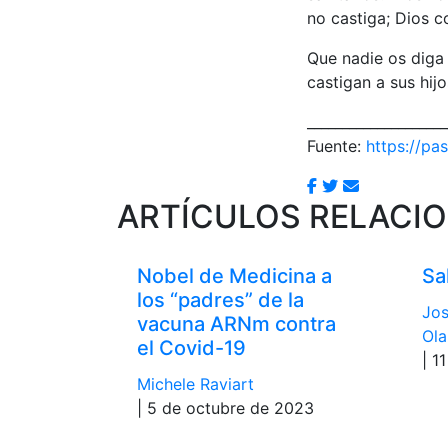
no castiga; Dios c
Que nadie os diga
castigan a sus hij
____________________
Fuente:
https://pas
ARTÍCULOS RELACI
Nobel de Medicina a
Sa
los “padres” de la
Jos
vacuna ARNm contra
Ola
el Covid-19
| 1
Michele Raviart
| 5 de octubre de 2023