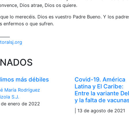
onvence, Dios atrae, Dios os quiere.
 que lo merecéis. Dios es vuestro Padre Bueno. Y los padr
os enfermos o que sufren.
_____
toralsj.org
ONADOS
limos más débiles
Covid-19. América
Latina y El Caribe:
é María Rodríguez
Entre la variante De
izola S.J.
y la falta de vacuna
1 de enero de 2022
| 13 de agosto de 2021