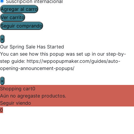
Suscripción internacional
Agregar al carro
Ver carrito
Seguir comprando
×
Our Spring Sale Has Started
You can see how this popup was set up in our step-by-
step guide: https://wppopupmaker.com/guides/auto-
opening-announcement-popups/
×
Shopping cart
0
Aún no agregaste productos.
Seguir viendo
0