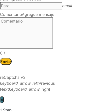
email
Comentario
Agregue mensaje
0
/
Enviar
reCaptcha v3
keyboard_arrow_left
Previous
Next
keyboard_arrow_right
×
1
Step 1