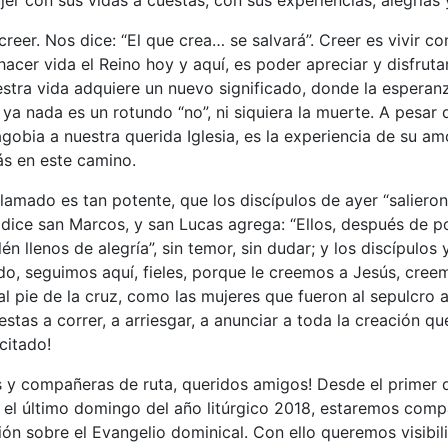
reer. Nos dice: “El que crea… se salvará”. Creer es vivir co
acer vida el Reino hoy y aquí, es poder apreciar y disfrutar
stra vida adquiere un nuevo significado, donde la esperan
ya nada es un rotundo “no”, ni siquiera la muerte. A pesar d
gobia a nuestra querida Iglesia, es la experiencia de su am
ás en este camino.
llamado es tan potente, que los discípulos de ayer “salieron
 dice san Marcos, y san Lucas agrega: “Ellos, después de po
én llenos de alegría”, sin temor, sin dudar; y los discípulos 
do, seguimos aquí, fieles, porque le creemos a Jesús, cree
l pie de la cruz, como las mujeres que fueron al sepulcro a
stas a correr, a arriesgar, a anunciar a toda la creación qu
citado!
s y compañeras de ruta, queridos amigos! Desde el primer
 el último domingo del año litúrgico 2018, estaremos com
ión sobre el Evangelio dominical. Con ello queremos visibil