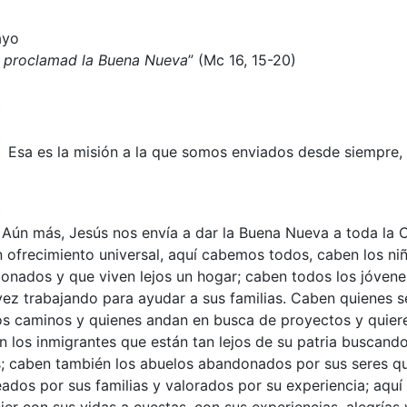
ayo
y proclamad la Buena Nueva
” (Mc 16, 15-20)
Esa es la misión a la que somos enviados desde siempre, 
 Aún más, Jesús nos envía a dar la Buena Nueva a toda la 
 ofrecimiento universal, aquí cabemos todos, caben los ni
onados y que viven lejos un hogar; caben todos los jóvene
vez trabajando para ayudar a sus familias. Caben quienes s
os caminos y quienes andan en busca de proyectos y quiere
n los inmigrantes que están tan lejos de su patria buscand
as; caben también los abuelos abandonados por sus seres q
ados por sus familias y valorados por su experiencia; aqu
r con sus vidas a cuestas, con sus experiencias, alegrías 