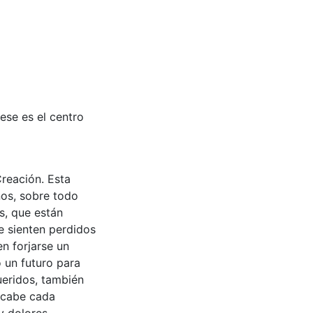
ese es el centro
Creación. Esta
ños, sobre todo
s, que están
e sienten perdidos
n forjarse un
o un futuro para
ueridos, también
í cabe cada
y dolores.