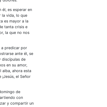
n él, es esperar en
 la vida, lo que
za es mayor a la
e tanta crisis e
or, la que no nos
 a predicar por
strarse ante él, se
y discípulas de
mos en su amor,
l alba, ahora esta
e ¡Jesús, el Señor
 domingo de
partiendo con
izar y compartir un