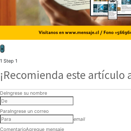
×
1
Step 1
¡Recomienda este artículo 
De
Ingrese su nombre
Para
Ingrese un correo
email
Comentario
Agregue mensaje