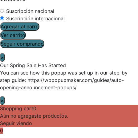
Suscripción nacional
Suscripción internacional
Agregar al carro
Ver carrito
Seguir comprando
×
Our Spring Sale Has Started
You can see how this popup was set up in our step-by-
step guide: https://wppopupmaker.com/guides/auto-
opening-announcement-popups/
×
Shopping cart
0
Aún no agregaste productos.
Seguir viendo
0