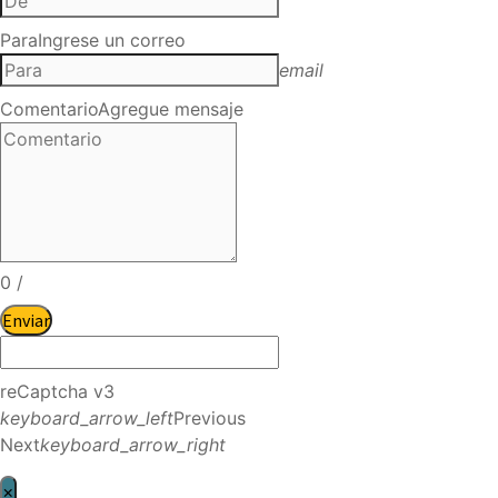
Para
Ingrese un correo
email
Comentario
Agregue mensaje
0
/
Enviar
reCaptcha v3
keyboard_arrow_left
Previous
Next
keyboard_arrow_right
×