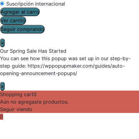
Suscripción internacional
Agregar al carro
Ver carrito
Seguir comprando
×
Our Spring Sale Has Started
You can see how this popup was set up in our step-by-
step guide: https://wppopupmaker.com/guides/auto-
opening-announcement-popups/
×
Shopping cart
0
Aún no agregaste productos.
Seguir viendo
0