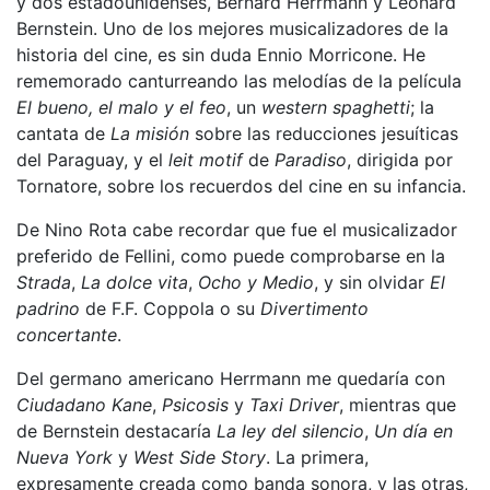
y dos estadounidenses, Bernard Herrmann y Leonard
Bernstein. Uno de los mejores musicalizadores de la
historia del cine, es sin duda Ennio Morricone. He
rememorado canturreando las melodías de la película
El bueno, el malo y el feo
, un
western spaghetti
; la
cantata de
La misión
sobre las reducciones jesuíticas
del Paraguay, y el
leit motif
de
Paradiso
, dirigida por
Tornatore, sobre los recuerdos del cine en su infancia.
De Nino Rota cabe recordar que fue el musicalizador
preferido de Fellini, como puede comprobarse en la
Strada
,
La dolce vita
,
Ocho y Medio
, y sin olvidar
El
padrino
de F.F. Coppola o su
Divertimento
concertante
.
Del germano americano Herrmann me quedaría con
Ciudadano Kane
,
Psicosis
y
Taxi Driver
, mientras que
de Bernstein destacaría
La ley del silencio
,
Un día en
Nueva York
y
West Side Story
. La primera,
expresamente creada como banda sonora, y las otras,