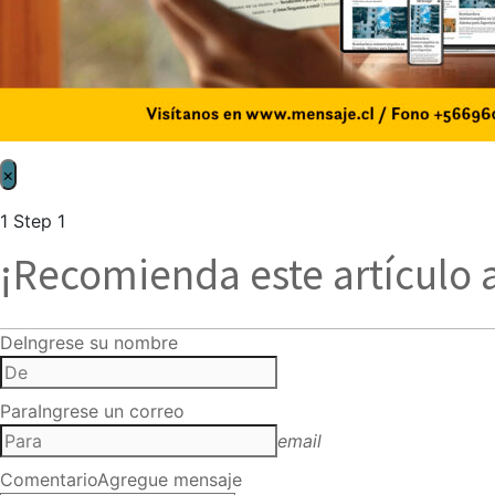
×
1
Step 1
¡Recomienda este artículo 
De
Ingrese su nombre
Para
Ingrese un correo
email
Comentario
Agregue mensaje