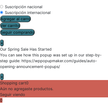
Suscripción nacional
Suscripción internacional
Agregar al carro
Ver carrito
Seguir comprando
×
Our Spring Sale Has Started
You can see how this popup was set up in our step-by-
step guide: https://wppopupmaker.com/guides/auto-
opening-announcement-popups/
×
Shopping cart
0
Aún no agregaste productos.
Seguir viendo
0