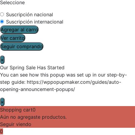
Seleccione
Suscripción nacional
Suscripción internacional
Agregar al carro
Ver carrito
Seguir comprando
×
Our Spring Sale Has Started
You can see how this popup was set up in our step-by-
step guide: https://wppopupmaker.com/guides/auto-
opening-announcement-popups/
×
Shopping cart
0
Aún no agregaste productos.
Seguir viendo
0