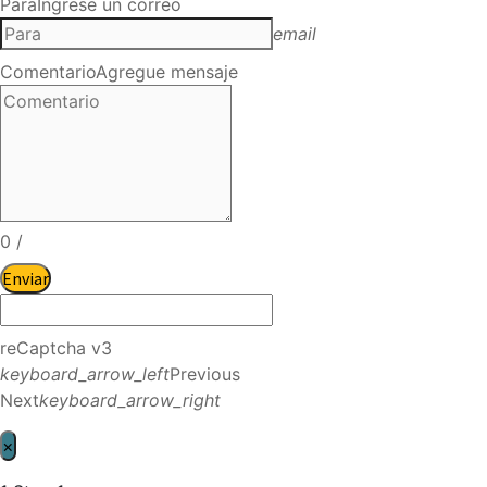
Para
Ingrese un correo
email
Comentario
Agregue mensaje
0
/
Enviar
reCaptcha v3
keyboard_arrow_left
Previous
Next
keyboard_arrow_right
×