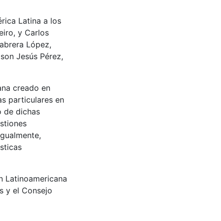
ica Latina a los
iro, y Carlos
Cabrera López,
lson Jesús Pérez,
ana creado en
as particulares en
o de dichas
stiones
Igualmente,
sticas
n Latinoamericana
os y el Consejo