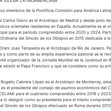
LA IGLESIA LATINOAMERICANA
os miembros de la Pontificia Comisión para América Latina
al Carlos Osoro es el Arzobispo de Madrid y desde junio de
tólicos orientales residentes en España. Actualmente es el v
opal para el periodo comprendido entre 2020 y 2024. Parti
rdinaria del Sínodo de los Obispos en 2015 dedicada a la 
l Orani Joao Tempesta es el Arzobispo de Río de Janeiro. P
es y como parte de su amplia experiencia pastoral se le r
ité organizador de la Jornada Mundial de la Juventud en R
e asistió el Papa Francisco y que se considera como su pri
 Rogelio Cabrera López es el Arzobispo de Monterrey, es
 es el presidente del consejo de asuntos económicos del 
CELAM) para el cuatrienio comprendido entre 2019 y 2023
a lo designó como su presidente para el trienio comprendi
n el Sínodo de los Obispos efectuado en Roma durante 2012