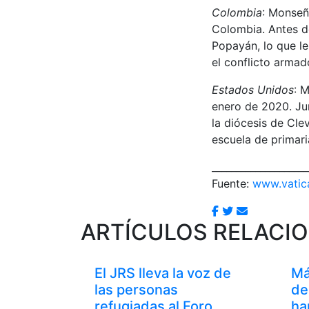
Colombia
: Monseñ
Colombia. Antes d
Popayán, lo que le
el conflicto armado
Estados Unidos
: 
enero de 2020. Jur
la diócesis de Cle
escuela de primari
____________________
Fuente:
www.vatic
ARTÍCULOS RELACI
El JRS lleva la voz de
Má
las personas
de
refugiadas al Foro
ha