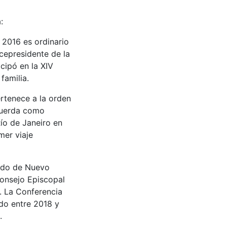
:
 2016 es ordinario
icepresidente de la
cipó en la XIV
familia.
ertenece a la orden
ecuerda como
ío de Janeiro en
mer viaje
tado de Nuevo
Consejo Episcopal
. La Conferencia
do entre 2018 y
.