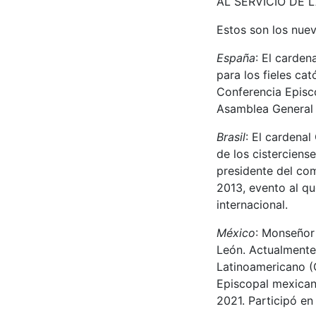
AL SERVICIO DE 
Estos son los nuev
España
: El carden
para los fieles ca
Conferencia Episc
Asamblea General O
Brasil
: El cardena
de los cisterciens
presidente del com
2013, evento al qu
internacional.
México
: Monseñor
León. Actualmente
Latinoamericano (
Episcopal mexican
2021. Participó e