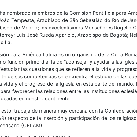
 ha nombrado miembros de la Comisión Pontificia para Amér
João Tempesta, Arzobispo de São Sebastião do Río de Jane
obispo de Madrid; los excelentísimos Monseñores Rogelio 
errey; Luis José Rueda Aparicio, Arzobispo de Bogotá; Ne
elfia.
isión para América Latina es un organismo de la Curia Rom
o función primordial la de “aconsejar y ayudar a las Iglesi
“estudiar las cuestiones que se refieren a la vida y progres
rte de sus competencias se encuentra el estudio de las cue
a vida y el progreso de la Iglesia en esta parte del mundo. 
para favorecer las relaciones entre las instituciones eclesiá
focadas en nuestro continente.
 esto, trabaja de manera muy cercana con la Confederació
R) respecto de la inserción y participación de los religios
americano (CELAM).