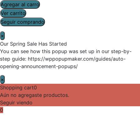
Agregar al carro
Ver carrito
Seguir comprando
×
Our Spring Sale Has Started
You can see how this popup was set up in our step-by-
step guide: https://wppopupmaker.com/guides/auto-
opening-announcement-popups/
×
Shopping cart
0
Aún no agregaste productos.
Seguir viendo
0