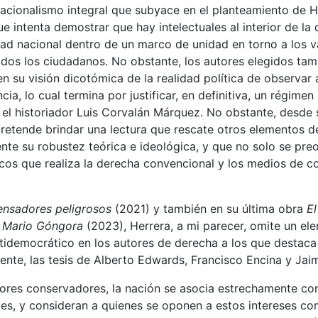
 nacionalismo integral que subyace en el planteamiento de H
ue intenta demostrar que hay intelectuales al interior de la
dad nacional dentro de un marco de unidad en torno a los v
dos los ciudadanos. No obstante, los autores elegidos tam
n su visión dicotómica de la realidad política de observar 
a, lo cual termina por justificar, en definitiva, un régimen
el historiador Luis Corvalán Márquez. No obstante, desde 
retende brindar una lectura que rescate otros elementos d
nte su robustez teórica e ideológica, y que no solo se pre
os que realiza la derecha convencional y los medios de 
ensadores peligrosos
(2021) y también en su última obra
El
e Mario Góngora
(2023), Herrera, a mi parecer, omite un el
idemocrático en los autores de derecha a los que destaca 
ente, las tesis de Alberto Edwards, Francisco Encina y Jai
ores conservadores, la nación se asocia estrechamente con
tes, y consideran a quienes se oponen a estos intereses c