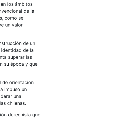
 en los ámbitos
onvencional de la
os, como se
ve un valor
nstrucción de un
 identidad de la
nta superar las
en su época y que
l de orientación
ura impuso un
iderar una
as chilenas.
ción derechista que