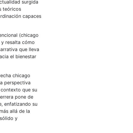
ctualidad surgida
s teóricos
ordinación capaces
encional (chicago
 y resalta cómo
rrativa que lleva
acia el bienestar
recha chicago
na perspectiva
e contexto que su
Herrera pone de
e, enfatizando su
más allá de la
sólido y