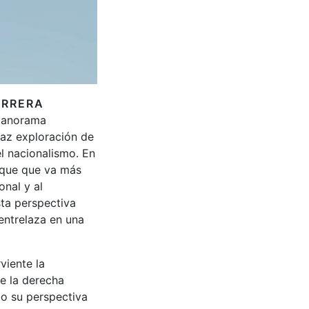
ERRERA
 panorama
daz exploración de
el nacionalismo. En
foque que va más
onal y al
sta perspectiva
 entrelaza en una
viente la
e la derecha
do su perspectiva