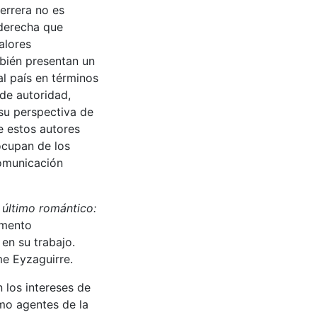
errera no es
 derecha que
alores
bién presentan un
al país en términos
 de autoridad,
su perspectiva de
e estos autores
ocupan de los
comunicación
 último romántico:
emento
en su trabajo.
me Eyzaguirre.
 los intereses de
omo agentes de la