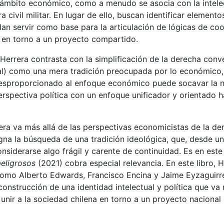
 ámbito económico, como a menudo se asocia con la intele
a civil militar. En lugar de ello, buscan identificar elemento
n servir como base para la articulación de lógicas de co
n en torno a un proyecto compartido.
Herrera contrasta con la simplificación de la derecha conv
eral) como una mera tradición preocupada por lo económico,
esproporcionado al enfoque económico puede socavar la na
perspectiva política con un enfoque unificador y orientado h
era va más allá de las perspectivas economicistas de la de
gna la búsqueda de una tradición ideológica, que, desde u
onsiderarse algo frágil y carente de continuidad. Es en est
eligrosos
(2021) cobra especial relevancia. En este libro, 
 como Alberto Edwards, Francisco Encina y Jaime Eyzaguirr
construcción de una identidad intelectual y política que va 
nir a la sociedad chilena en torno a un proyecto nacional 