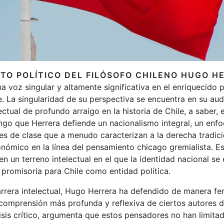
TO POLÍTICO DEL FILÓSOFO CHILENO HUGO H
 voz singular y altamente significativa en el enriquecido
le. La singularidad de su perspectiva se encuentra en su au
ectual de profundo arraigo en la historia de Chile, a saber, 
engo que Herrera defiende un nacionalismo integral, un en
ones de clase que a menudo caracterizan a la derecha tradici
nómico en la línea del pensamiento chicago gremialista. E
en un terreno intelectual en el que la identidad nacional se
 promisoria para Chile como entidad política.
arrera intelectual, Hugo Herrera ha defendido de manera fer
comprensión más profunda y reflexiva de ciertos autores d
lisis crítico, argumenta que estos pensadores no han limita