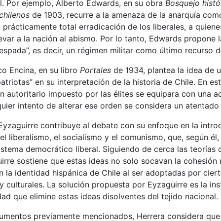
l. Por ejemplo, Alberto Edwards, en su obra
Bosquejo histó
 chilenos
de 1903, recurre a la amenaza de la anarquía co
 prácticamente total erradicación de los liberales, a quien
evar a la nación al abismo. Por lo tanto, Edwards propone l
espada”, es decir, un régimen militar como último recurso de
o Encina, en su libro
Portales
de 1934, plantea la idea de 
patriotas” en su interpretación de la historia de Chile. En es
n autoritario impuesto por las élites se equipara con una ac
uier intento de alterar ese orden se considera un atentado 
Eyzaguirre contribuye al debate con su enfoque en la intro
l liberalismo, el socialismo y el comunismo, que, según él, s
sistema democrático liberal. Siguiendo de cerca las teorías
rre sostiene que estas ideas no solo socavan la cohesión 
 la identidad hispánica de Chile al ser adoptadas por cier
 y culturales. La solución propuesta por Eyzaguirre es la in
ad que elimine estas ideas disolventes del tejido nacional.
gumentos previamente mencionados, Herrera considera que