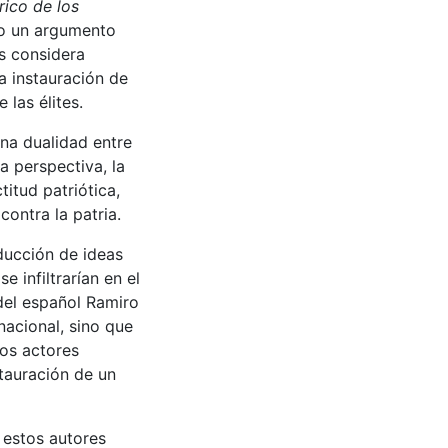
rico de los
mo un argumento
es considera
a instauración de
 las élites.
una dualidad entre
ta perspectiva, la
titud patriótica,
contra la patria.
ducción de ideas
e infiltrarían en el
 del español Ramiro
nacional, sino que
tos actores
stauración de un
 estos autores