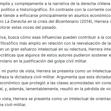
plia y complejamente a la narrativa de la derecha chilena
l, político e historiográfico. En contraste con la corriente c
ue tiende a enfocarse principalmente en asuntos económic
bro
La Derecha en la crisis del Bicentenario
(2014), Herrera 
xplorar estas voces del pasado.
va, busca cómo esas influencias pueden contribuir a la co
 filosófico más amplio en relación con la reevaluación de la
n un gran esfuerzo intelectual en su relectura, Herrera inte
cráticas que algunos de estos autores pudieron sostener 
lario en la justificación del golpe civil militar.
 mi punto de vista, Herrera se presenta como un intelectua
haza la dictadura civil-militar. Argumenta que esta dictad
 económico que protegió a las clases acomodadas sin cons
al, y, además, lamentablemente, resultó en la pérdida de vid
vista, Herrera se presenta como un intelectual de orienta
a civil-militar.