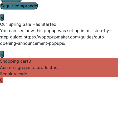
Seguir comprando
×
Our Spring Sale Has Started
You can see how this popup was set up in our step-by-
step guide: https://wppopupmaker.com/guides/auto-
opening-announcement-popups/
×
Shopping cart
0
Aún no agregaste productos.
Seguir viendo
0