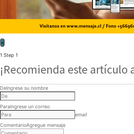
×
1
Step 1
¡Recomienda este artículo 
De
Ingrese su nombre
Para
Ingrese un correo
email
Comentario
Agregue mensaje