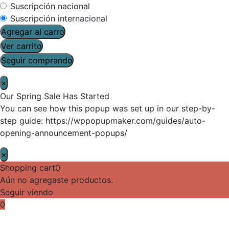
Suscripción nacional
Suscripción internacional
Agregar al carro
Ver carrito
Seguir comprando
×
Our Spring Sale Has Started
You can see how this popup was set up in our step-by-
step guide: https://wppopupmaker.com/guides/auto-
opening-announcement-popups/
×
Shopping cart
0
Aún no agregaste productos.
Seguir viendo
0