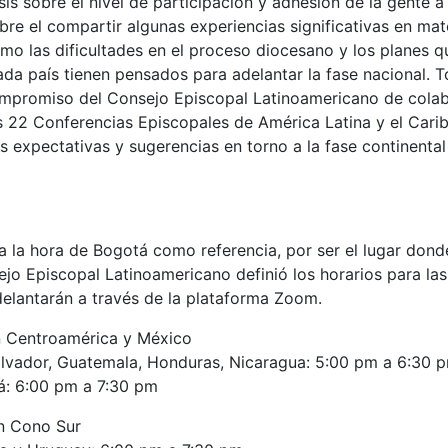
sis sobre el nivel de participación y adhesión de la gente a
e el compartir algunas experiencias significativas en mat
omo las dificultades en el proceso diocesano y los planes q
a país tienen pensados para adelantar la fase nacional. T
mpromiso del Consejo Episcopal Latinoamericano de colabo
s 22 Conferencias Episcopales de América Latina y el Carib
 expectativas y sugerencias en torno a la fase continenta
 la hora de Bogotá como referencia, por ser el lugar donde
ejo Episcopal Latinoamericano definió los horarios para la
delantarán a través de la plataforma Zoom.
n Centroamérica y México
Salvador, Guatemala, Honduras, Nicaragua: 5:00 pm a 6:30 
á: 6:00 pm a 7:30 pm
n Cono Sur