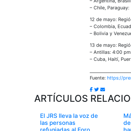
– Argentina, Brasi
– Chile, Paraguay
12 de mayo: Regió
– Colombia, Ecuad
– Bolivia y Venezu
13 de mayo: Regió
– Antillas: 4:00 p
– Cuba, Haití, Pu
____________________
Fuente:
https://pr
ARTÍCULOS RELACI
El JRS lleva la voz de
Má
las personas
de
refugiadas al Foro
ha