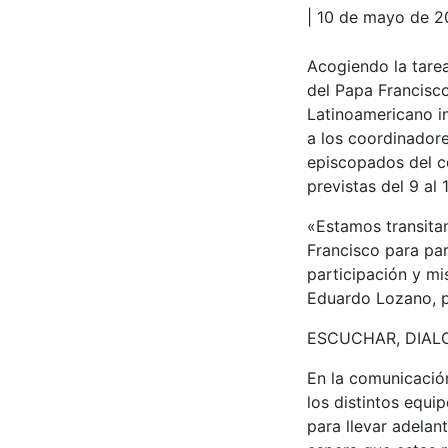
| 10 de mayo de 
Acogiendo la tarea
del Papa Francisco
Latinoamericano in
a los coordinador
episcopados del co
previstas del 9 al
«Estamos transita
Francisco para par
participación y mi
Eduardo Lozano, p
ESCUCHAR, DIAL
En la comunicación
los distintos equi
para llevar adelan