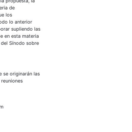
 la propuesta, la
eria de
ue los
odo lo anterior
rar supliendo las
e en esta materia
l del Sínodo sobre
 se originarán las
s reuniones
pm