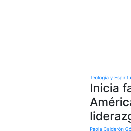
Teología y Espirit
Inicia 
América
lidera
Paola Calderón G