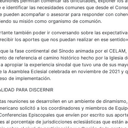
euniones permitan comentar las dificultades, exponer los 
e e identificar las necesidades comunes que desde el Cons
e pueden acompañar o asesorar para responder con coheren
miendo su misión como organismo de comunión.
tante también poder ir conversando sobre las expectativas
 recibir los aportes que nos puedan realizar en ese sentido»
que la fase continental del Sínodo animada por el CELAM, s
 de referencia el camino histórico hecho por la Iglesia d
 a apropiar la experiencia sinodal que tuvo una de sus ma
de la Asamblea Eclesial celebrada en noviembre de 2021 y q
eso de implementación.
LIDAD PARA DISCERNIR
tas reuniones se desarrollen en un ambiente de dinamismo,
mericano solicitó a los coordinadores y miembros de Equi
Conferencias Episcopales que envíen por escrito sus aporte
s al porcentaje de jurisdicciones eclesiásticas que están 