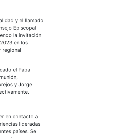
alidad y el llamado
onsejo Episcopal
endo la invitación
 2023 en los
r regional
cado el Papa
omunión,
brejos y Jorge
ectivamente.
ner en contacto a
riencias lideradas
entes países. Se