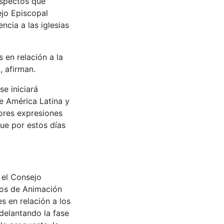
aspectos que
ejo Episcopal
cia a las iglesias
 en relación a la
, afirman.
e iniciará
e América Latina y
yores expresiones
ue por estos días
 el Consejo
pos de Animación
s en relación a los
adelantando la fase