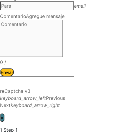
email
Comentario
Agregue mensaje
0
/
Enviar
reCaptcha v3
keyboard_arrow_left
Previous
Next
keyboard_arrow_right
×
1
Step 1